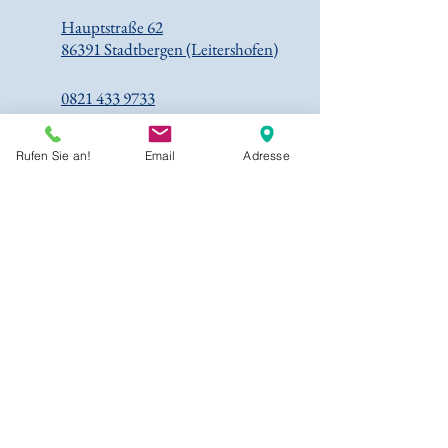
Hauptstraße 62
86391 Stadtbergen (Leitershofen)
0821 433 9733
info@sonnenschein-team.de
Rufen Sie an!
Email
Adresse
Kontaktformular
Qualität
1,0
sehr gut
MD Qualitätsprüfung 2026